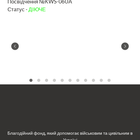
Посвідчення №KWS-06UA
Статус -
ДІЮЧЕ
Благодійний фонд, який допомогає військовим та цивільним в
Україні